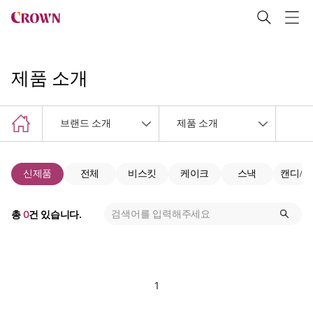
제품 소개
브랜드 소개
제품 소개
신제품
전체
비스킷
케이크
스낵
캔디/
총
0
건 있습니다.
1